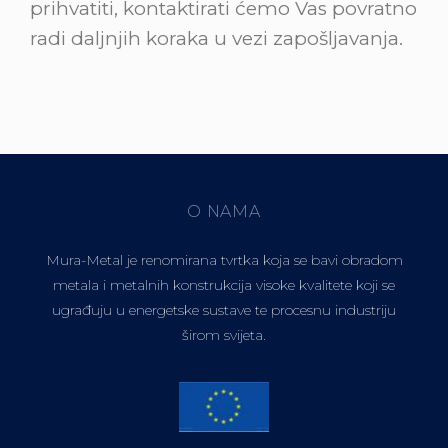
prihvatiti, kontaktirati ćemo Vas povratno
radi daljnjih koraka u vezi zapošljavanja.
O NAMA
Mura-Metal je renomirana tvrtka koja se bavi obradom
metala i metalnih konstrukcija visoke kvalitete koji se
ugrađuju u energetske sustave te procesnu industriju
širom svijeta.